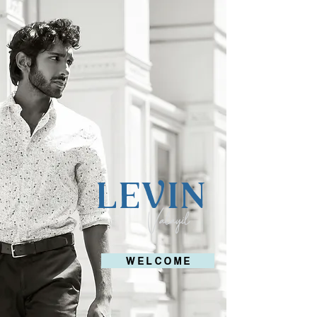
LEVIN
Valayil
W E L C O M E